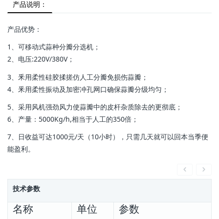
产品说明：
产品优势：
1、可移动式蒜种分瓣分选机；
2、电压:220V/380V；
3、釆用柔性硅胶揉搓仿人工分瓣免损伤蒜瓣；
4、釆用柔性振动及加密冲孔网口确保蒜瓣分级均匀；
5、采用风机强劲风力使蒜瓣中的皮杆杂质除去的更彻底；
6、产量：5000Kg/h,相当于人工的350倍；
7、日收益可达1000元/天（10小时），只需几天就可以回本当季便
能盈利。
技术参数
名称
单位
参数